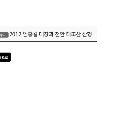
2012 엄홍길 대장과 천안 태조산 산행
행사
록으로