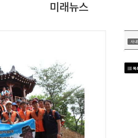
미래뉴스
사내
목