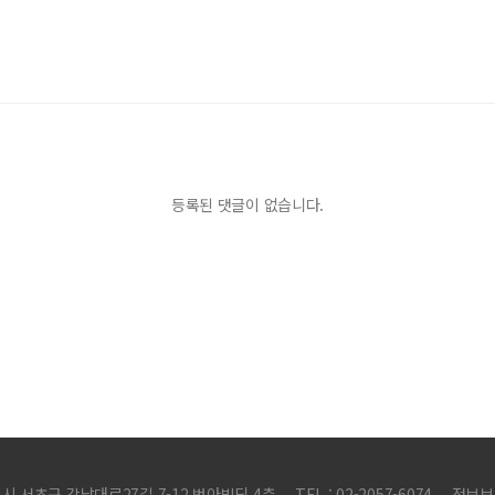
등록된 댓글이 없습니다.
별시 서초구 강남대로27길 7-12 범아빌딩 4층
TEL : 02-2057-6074
정보보호