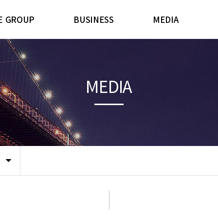
E GROUP
BUSINESS
MEDIA
AIRMAN
주요공정
대외뉴스
연혁
제품소개
사내행사
안
MEDIA
비전
파트너사
ESG소식
시는길
룹소개