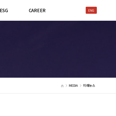
ESG
CAREER
ENG
환경경영
인재상
전보건경영
복리후생
윤리경영
채용프로세스
사회공헌
MEDIA
미래뉴스