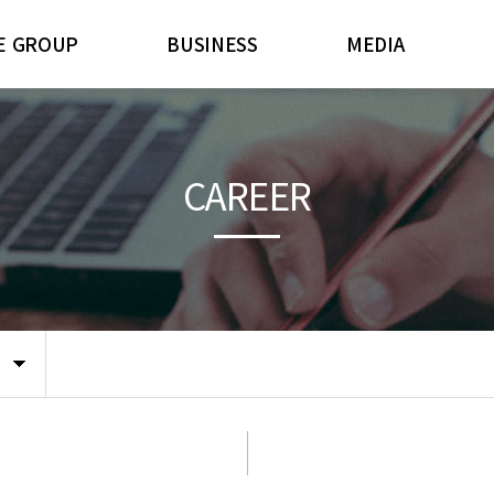
E GROUP
BUSINESS
MEDIA
AIRMAN
주요공정
대외뉴스
연혁
제품소개
사내행사
안
CAREER
비전
파트너사
ESG소식
시는길
룹소개