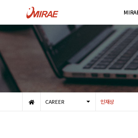
MIRA
CH
오
그
CAREER
인재상