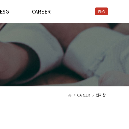
ESG
CAREER
ENG
환경경영
인재상
전보건경영
복리후생
윤리경영
채용프로세스
사회공헌
CAREER
인재상